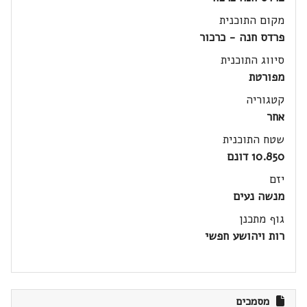
מקום התוכנית
פרדס חנה - כרכור
סיווג התוכנית
מפורטת
קטגוריה
אחר
שטח התוכנית
10.850 דונם
יזם
מנשה נעים
גוף מתכנן
רות ויהושע חפשי
מסמכים