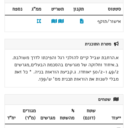
סטטוס
תקנון
תשריט
ממ"ג
נספח
אישור/תוקף
מטרת התוכנית
א.הרחבת שביל קיים להולכי רגל והפיכתו לדרך משולבת.
ב.איחוד וחלוקה של מגרשים בהסכמת הבעלים,מגרשים
49/2 ו-50/2 יאוחדו. ג.קביעת הוראות בניה. * כל זאת
מבלי לשנות את הוראות תכנית מס' ש/139.
שטחים
שטח
%
מגורים
ייעוד
(דונם)
מהשטח
מגרשים
(מ"ר)
יח"ד