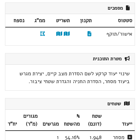
מסמכים
סטטוס
תקנון
תשריט
ממ"ג
נספח
אישור/תוקף
מטרת התוכנית
שינוי יעוד קרקע לשם הסדרת מצב קיים, יצירת מגרש
ביעוד מסחר, הסדרת החניה והגדרת שטחי ציבור.
שטחים
שטח
%
מגורים
ייעוד
(דונם)
מהשטח
מגרשים
(מ"ר)
יח"ד
מסחר
1.948
54.16%
1