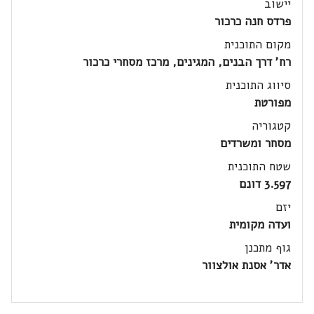
יישוב
פרדס חנה כרכור
מקום התוכנית
רח' דרך הבנים, המגינים, מרכז מסחרי כרכור
סיווג התוכנית
מפורטת
קטגוריה
מסחר ומשרדים
שטח התוכנית
3.597 דונם
יזם
ועדה מקומית
גוף מתכנן
אדר' אסנת אולצוור