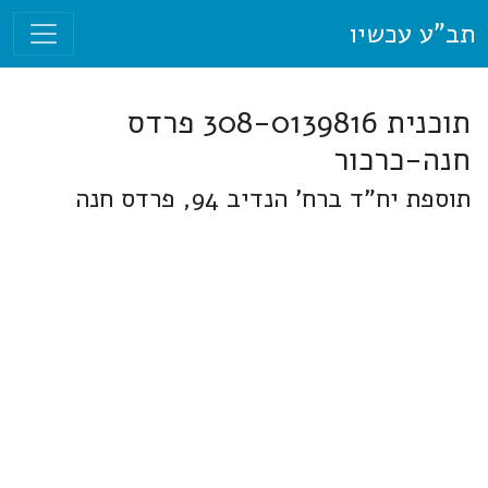
תב"ע עכשיו
תוכנית 308-0139816 פרדס
חנה-כרכור
תוספת יח"ד ברח' הנדיב 94, פרדס חנה