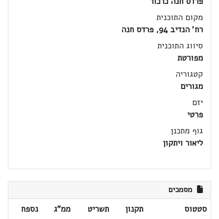
פרדס חנה כרכור
מקום התוכנית
רח' הנדיב 94, פרדס חנה
סיווג התוכנית
מפורטת
קטגוריה
מגורים
יזם
פרטי
גוף מתכנן
ליאור ויתקון
מסמכים
סטטוס
תקנון
תשריט
ממ"ג
נספח