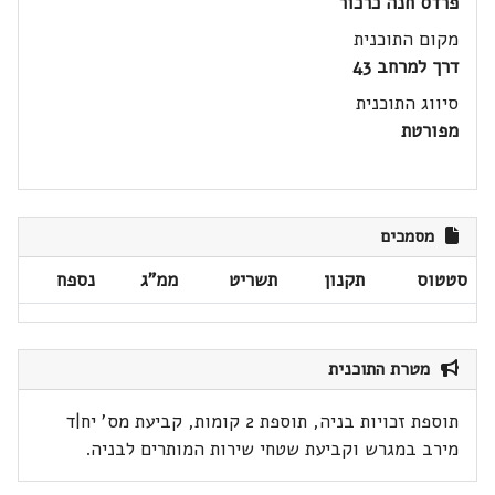
פרדס חנה כרכור
מקום התוכנית
דרך למרחב 43
סיווג התוכנית
מפורטת
מסמכים
סטטוס
תקנון
תשריט
ממ"ג
נספח
מטרת התוכנית
תוספת זכויות בניה, תוספת 2 קומות, קביעת מס' יח|ד
מירב במגרש וקביעת שטחי שירות המותרים לבניה.