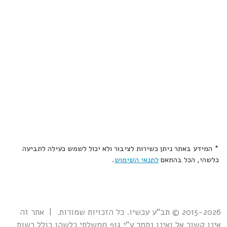
* המידע באתר ניתן כשירות לציבור ולא יכול לשמש כעילה לתביעה
כלשהי, הכל בהתאם
לתנאי השימוש
.
2015-2026 © תב"ע עכשיו. כל הזכויות שמורות. | אתר זה
אינו קשור אל ואינו נתמך ע"י גוף ממשלתי כלשהו כולל רשות