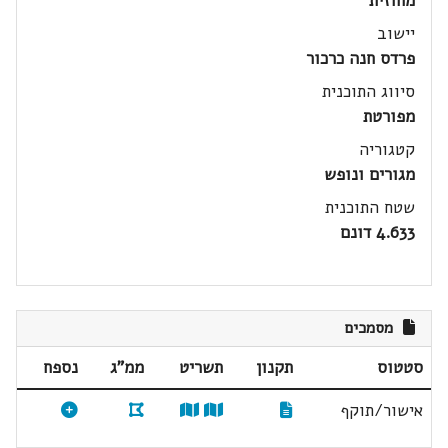
מחוזית
יישוב
פרדס חנה כרכור
סיווג התוכנית
מפורטת
קטגוריה
מגורים ונופש
שטח התוכנית
4.633 דונם
מסמכים
סטטוס
תקנון
תשריט
ממ"ג
נספח
אישור/תוקף