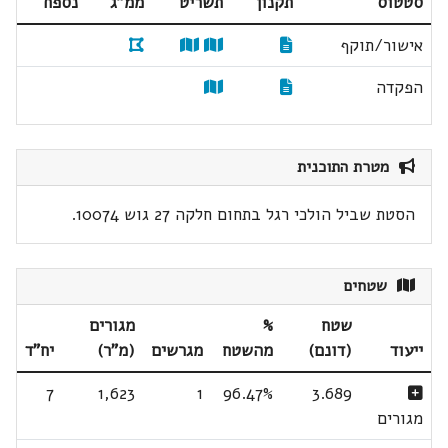
סטטוס
תקנון
תשריט
ממ"ג
נספח
אישור/תוקף
הפקדה
מטרת התוכנית
הסטת שביל הולכי רגל בתחום חלקה 27 גוש 10074.
שטחים
שטח
%
מגורים
ייעוד
(דונם)
מהשטח
מגרשים
(מ"ר)
יח"ד
7
1,623
1
96.47%
3.689
מגורים