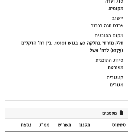
סוג ועדה
מקומית
יישוב
פרדס חנה כרכור
מקום התוכנית
חלק מזרחי בחלקה 40 בגוש 10101, בין רח' הדקלים
(175א) לרח' אשל
סיווג התוכנית
מפורטת
קטגוריה
מגורים
מסמכים
סטטוס
תקנון
תשריט
ממ"ג
נספח