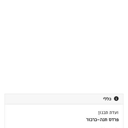
כללי
ועדת תכנון
פרדס חנה-כרכור