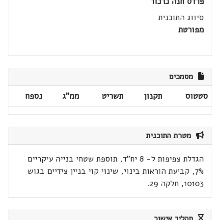
פרדס חנה כרכור
סיווג התוכנית
מפורטת
מסמכים
סטטוס
תקנון
תשריט
ממ"ג
נספח
מטרת התוכנית
הגדלת צפיפות ל- 8 יח"ד, תוספת שטחי בנייה עיקריים
7%, קביעת הוראות בינוי, שינוי קוי בניין צידיים בגוש
10103, חלקה 29.
תהליך אישור