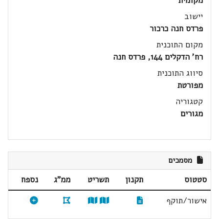
מקומית
יישוב
פרדס חנה כרכור
מקום התוכנית
רח' הדקלים 144, פרדס חנה
סיווג התוכנית
מפורטת
קטגוריה
מגורים
מסמכים
סטטוס
תקנון
תשריט
ממ"ג
נספח
אישור/תוקף