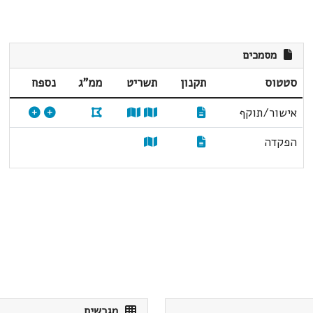
מסמכים
סטטוס
תקנון
תשריט
ממ"ג
נספח
אישור/תוקף
הפקדה
מגרשים