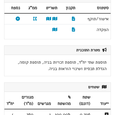
סטטוס
תקנון
תשריט
ממ"ג
נספח
אישור/תוקף
הפקדה
מטרת התוכנית
תוספת שתי יח"ד, תוספת זכויות בניה, תוספת קומה,
הגדלת תכסית ושינוי הוראות בניה.
שטחים
שטח
%
מגורים
ייעוד
(דונם)
מהשטח
מגרשים
(מ"ר)
יח"ד
4
760
1
100.00%
0.796