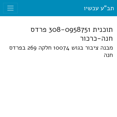
תב"ע עכשיו
תוכנית 308-0958751 פרדס
חנה-כרכור
מבנה ציבור בגוש 10074 חלקה 269 בפרדס
חנה