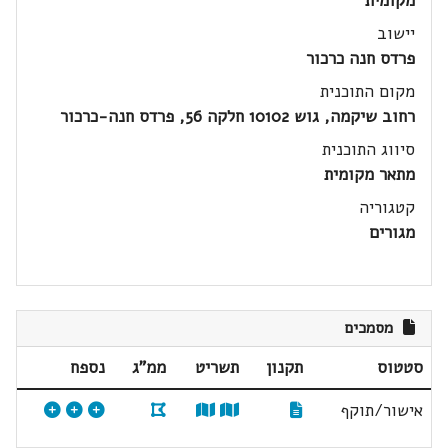
מקומית
יישוב
פרדס חנה כרכור
מקום התוכנית
רחוב שיקמה, גוש 10102 חלקה 56, פרדס חנה-כרכור
סיווג התוכנית
מתאר מקומית
קטגוריה
מגורים
מסמכים
סטטוס
תקנון
תשריט
ממ"ג
נספח
אישור/תוקף