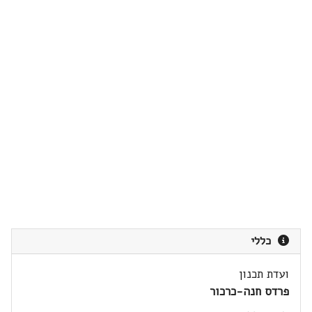
כללי
ועדת תכנון
פרדס חנה-כרכור