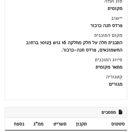
סוג ועדה
מקומית
יישוב
פרדס חנה כרכור
מקום התוכנית
התכנית חלה על חלק מחלקה 16 גוש 10123 ברחוב
החשמונאים, פרדס חנה-כרכור.
סיווג התוכנית
מתאר מקומית
קטגוריה
מגורים
מסמכים
סטטוס
תקנון
תשריט
ממ"ג
נספח