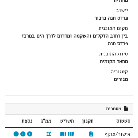
מחוזית
יישוב
פרדס חנה כרכור
מקום התוכנית
בין רחוב הדקלים והשקמה ומדרום לדרך הים במרכז
פרדס חנה
סיווג התוכנית
מתאר מקומית
קטגוריה
מגורים
מסמכים
סטטוס
תקנון
תשריט
ממ"ג
נספח
אישור/תוקף