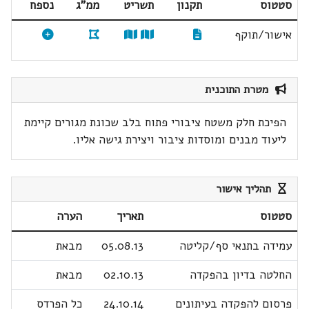
סטטוס
תקנון
תשריט
ממ"ג
נספח
אישור/תוקף
מטרת התוכנית
הפיכת חלק משטח ציבורי פתוח בלב שכונת מגורים קיימת
ליעוד מבנים ומוסדות ציבור ויצירת גישה אליו.
תהליך אישור
סטטוס
תאריך
הערה
עמידה בתנאי סף/קליטה
05.08.13
מבאת
החלטה בדיון בהפקדה
02.10.13
מבאת
פרסום להפקדה בעיתונים
24.10.14
כל הפרדס