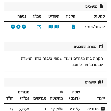
מסמכים
סטטוס
תקנון
תשריט
ממ"ג
נספח
אישור/תוקף
מטרת התוכנית
הקמת בית מגורים ויעוד שטחי ציבור ברח' המעלה
שבמרכז פרדס חנה.
שטחים
שטח
%
מגורים
ייעוד
(דונם)
מהשטח
מגרשים
(מ"ר)
יח"ד
מגורים
2.063
17.78%
1
3,030
17