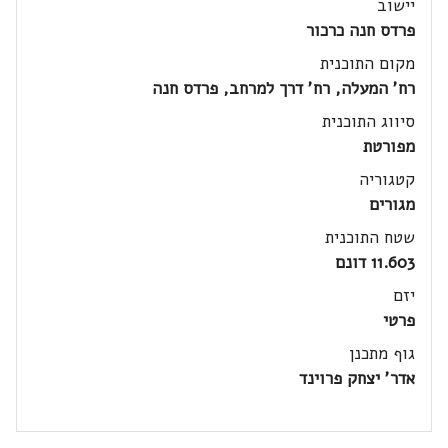
יישוב
פרדס חנה כרכור
מקום התוכנית
רח' המעלה, רח' דרך למרחב, פרדס חנה
סיווג התוכנית
מפורטת
קטגוריה
מגורים
שטח התוכנית
11.603 דונם
יזם
פרטי
גוף מתכנן
אדר' יצחק פרוינד