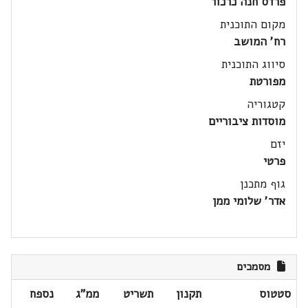
פרדס חנה כרכור
מקום התוכנית
רח' המושב
סיווג התוכנית
מפורטת
קטגוריה
מוסדות ציבוריים
יזם
פרטי
גוף מתכנן
אדר' שלומי ממן
מסמכים
סטטוס
תקנון
תשריט
ממ"ג
נספח