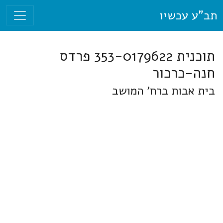
תב"ע עכשיו
תוכנית 353-0179622 פרדס
חנה-כרכור
בית אבות ברח' המושב