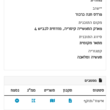
מחוזית
יישוב
פרדס חנה כרכור
מקום התוכנית
פארק התעשייה קיסריה, מזרחית לכביש 4
סיווג התוכנית
מתאר מקומית
קטגוריה
תעשיה ומלאכה
מסמכים
סטטוס
תקנון
תשריט
ממ"ג
נספח
אישור/תוקף