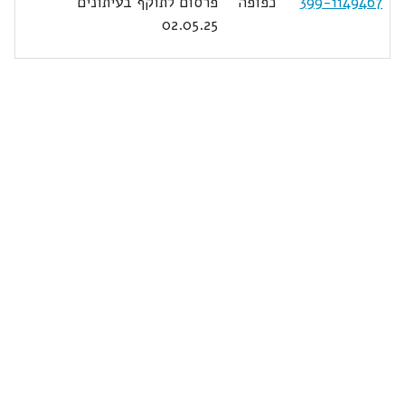
399-1149467
כפופה
פרסום לתוקף בעיתונים
02.05.25