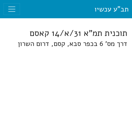
תב"ע עכשיו
תוכנית תמ"א 31/א/14 קאסם
דרך מס' 6 בכפר סבא, קסם, דרום השרון