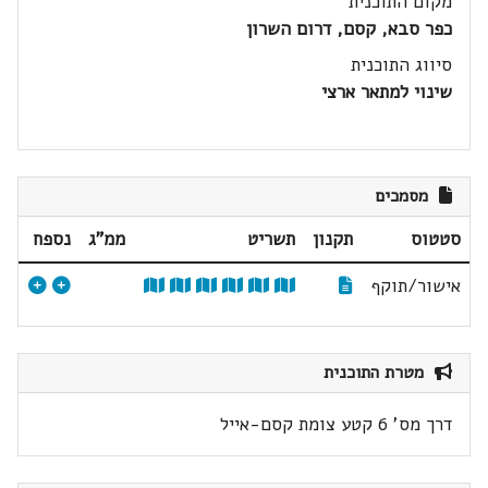
מקום התוכנית
כפר סבא, קסם, דרום השרון
סיווג התוכנית
שינוי למתאר ארצי
מסמכים
סטטוס
תקנון
תשריט
ממ"ג
נספח
אישור/תוקף
מטרת התוכנית
דרך מס' 6 קטע צומת קסם-אייל