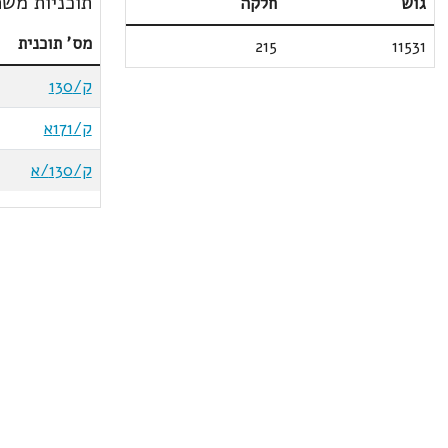
תוכניות משת
גוש
חלקה
מס' תוכנית
215
11531
ק/130
ק/171א
ק/130/א