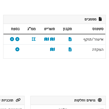
מסמכים
סטטוס
תקנון
תשריט
ממ"ג
נספח
אישור/תוקף
הפקדה
גושים וחלקות
תוכניות ק