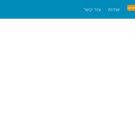
דש
אודות
צור קשר