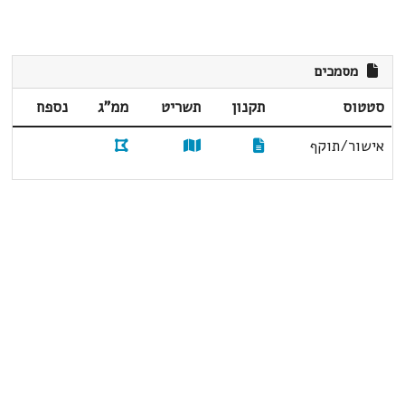
מסמכים
סטטוס
תקנון
תשריט
ממ"ג
נספח
אישור/תוקף