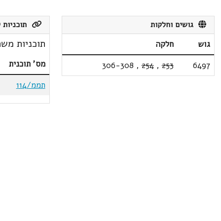
גושים וחלקות
תוכניות ק
תוכניות משת
גוש
חלקה
מס' תוכנית
306-308
,
254
,
253
6497
תממ/114