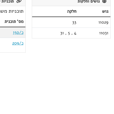
גושים וחלקות
תוכניות ק
תוכניות משת
גוש
חלקה
מס' תוכנית
33
11029
כ/150
31
,
5
,
4
11031
כ/209