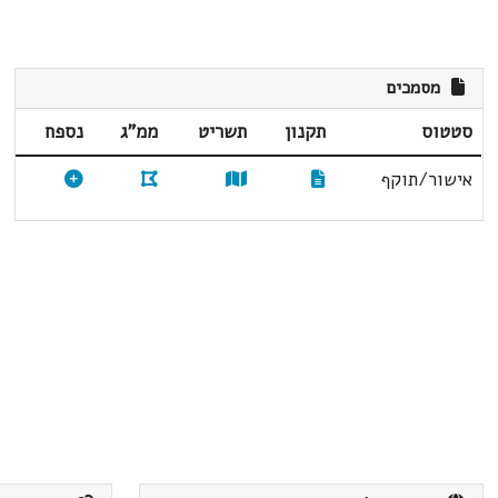
מסמכים
סטטוס
תקנון
תשריט
ממ"ג
נספח
אישור/תוקף