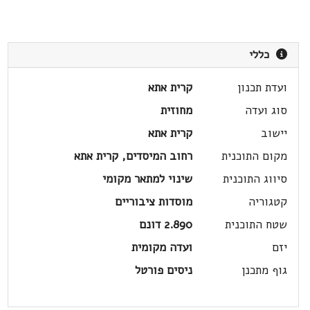
כללי
ועדת תכנון
קרית אתא
סוג ועדה
מחוזית
יישוב
קרית אתא
מקום התוכנית
רחוב המיסדים, קרית אתא
סיווג התוכנית
שינוי למתאר מקומי
קטגוריה
מוסדות ציבוריים
שטח התוכנית
2.890 דונם
יזם
ועדה מקומית
גוף מתכנן
ניסים פורטל