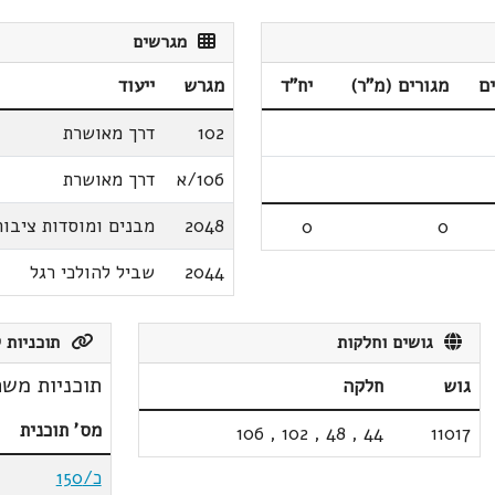
מגרשים
ם
מגורים (מ"ר)
יח"ד
מגרש
ייעוד
102
דרך מאושרת
106/א
דרך מאושרת
2048
מבנים ומוסדות ציבור
0
0
2044
שביל להולכי רגל
גושים וחלקות
תוכניות ק
תוכניות משת
גוש
חלקה
מס' תוכנית
106
,
102
,
48
,
44
11017
כ/150