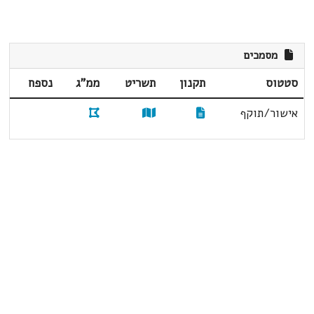
מסמכים
סטטוס
תקנון
תשריט
ממ"ג
נספח
אישור/תוקף