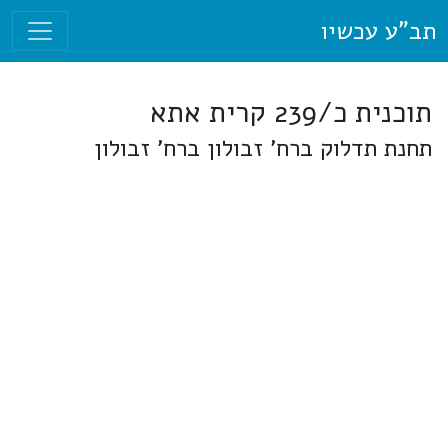
תב"ע עכשיו
תוכנית כ/239 קרית אתא
תחנת תדלוק ברח' זבולון ברח' זבולון