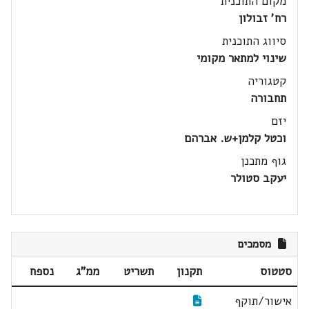
מקום התוכנית
רח' זבולון
סיווג התוכנית
שינוי למתאר מקומי
קטגוריה
תחבורה
יזם
וכטל קלמן+ש. אברהם
גוף מתכנן
יעקב סטולר
מסמכים
סטטוס
תקנון
תשריט
ממ"ג
נספח
אישור/תוקף