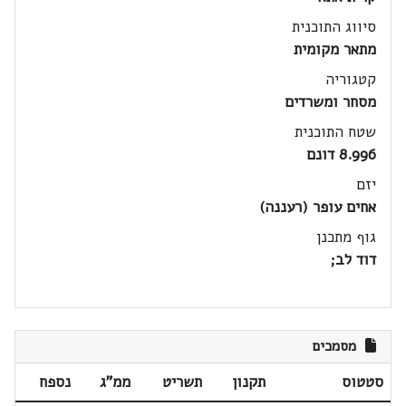
סיווג התוכנית
מתאר מקומית
קטגוריה
מסחר ומשרדים
שטח התוכנית
8.996 דונם
יזם
אחים עופר (רעננה)
גוף מתכנן
דוד לב;
מסמכים
סטטוס
תקנון
תשריט
ממ"ג
נספח