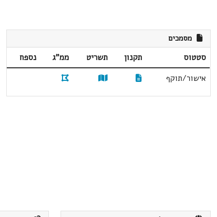
מסמכים
סטטוס
תקנון
תשריט
ממ"ג
נספח
אישור/תוקף