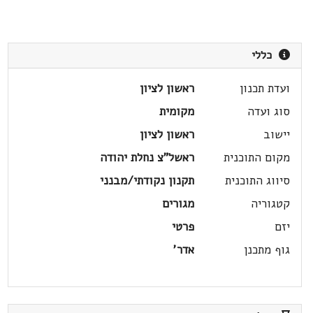
כללי
ועדת תכנון
ראשון לציון
סוג ועדה
מקומית
יישוב
ראשון לציון
מקום התוכנית
ראשל"צ נחלת יהודה
סיווג התוכנית
תקנון נקודתי/מבנני
קטגוריה
מגורים
יזם
פרטי
גוף מתכנן
אדר'