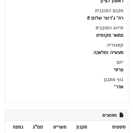
ראשון לציון
מקום התוכנית
רח' ג'רופי שלום 8
סיווג התוכנית
מתאר מקומית
קטגוריה
תעשיה ומלאכה
יזם
פרטי
גוף מתכנן
אדר'
מסמכים
סטטוס
תקנון
תשריט
ממ"ג
נספח