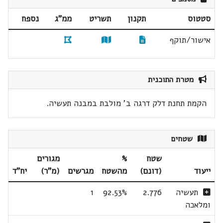
סטטוס
תקנון
תשריט
ממ"ג
נספח
אישור/תוקף
מטרת התוכנית
הקמת תחנת דלק דרגה ב' מולבת במבנה תעשיה.
שטחים
שטח
%
מגורים
ייעוד
(דונם)
מהשטח
מגרשים
(מ"ר)
יח"ד
תעשיה
2.776
92.53%
1
ומלאכה