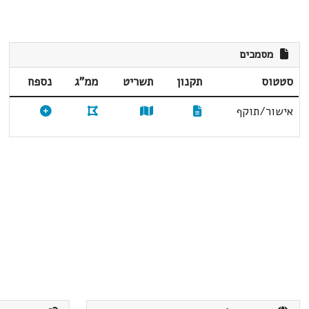
מסמכים
סטטוס
תקנון
תשריט
ממ"ג
נספח
אישור/תוקף