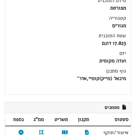
סיווג התוכנית
מפורטת
קטגוריה
מגורים
שטח התוכנית
17.823 דונם
יזם
ועדה מקומית
גוף מתכנן
מיכאל (מייק)קומיי,אדר'
מסמכים
סטטוס
תקנון
תשריט
ממ"ג
נספח
אישור/תוקף