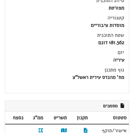
סיווג התוכנית
מפורטת
קטגוריה
מוסדות ציבוריים
שטח התוכנית
181.362 דונם
יזם
עיריה
גוף מתכנן
מח' מהנדס עירית ראשל"צ
מסמכים
סטטוס
תקנון
תשריט
ממ"ג
נספח
אישור/תוקף