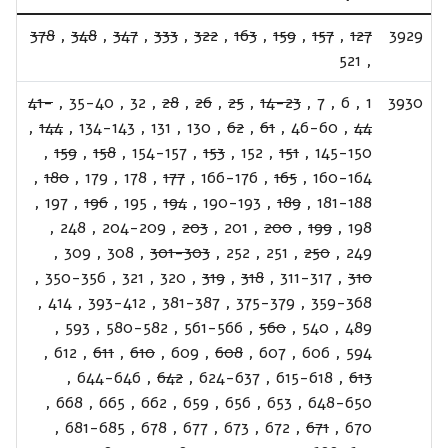
378
,
348
,
347
,
333
,
322
,
163
,
159
,
157
,
127
3929
521
,
41-
,
35-40
,
32
,
28
,
26
,
25
,
14-23
,
7
,
6
,
1
3930
,
144
,
134-143
,
131
,
130
,
62
,
61
,
46-60
,
44
,
159
,
158
,
154-157
,
153
,
152
,
151
,
145-150
,
180
,
179
,
178
,
177
,
166-176
,
165
,
160-164
,
197
,
196
,
195
,
194
,
190-193
,
189
,
181-188
,
248
,
204-209
,
203
,
201
,
200
,
199
,
198
,
309
,
308
,
301-303
,
252
,
251
,
250
,
249
,
350-356
,
321
,
320
,
319
,
318
,
311-317
,
310
,
414
,
393-412
,
381-387
,
375-379
,
359-368
,
593
,
580-582
,
561-566
,
560
,
540
,
489
,
612
,
611
,
610
,
609
,
608
,
607
,
606
,
594
,
644-646
,
642
,
624-637
,
615-618
,
613
,
668
,
665
,
662
,
659
,
656
,
653
,
648-650
,
681-685
,
678
,
677
,
673
,
672
,
671
,
670