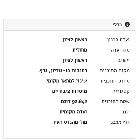
כללי
ועדת תכנון
ראשון לציון
סוג ועדה
מחוזית
יישוב
ראשון לציון
מקום התוכנית
רחובות בו-גוריון, גרץ.
סיווג התוכנית
שינוי למתאר מקומי
קטגוריה
מוסדות ציבוריים
שטח התוכנית
92.842 דונם
יזם
ועדה מקומית
גוף מתכנן
מח' מהנדס העיר