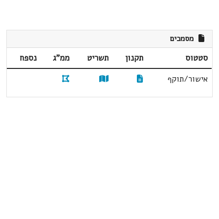
מסמכים
סטטוס
תקנון
תשריט
ממ"ג
נספח
אישור/תוקף