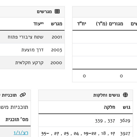
מגרשים
ים
מגורים (מ"ר)
יח"ד
מגרש
ייעוד
2001
שטח ציבורי פתוח
2003
דרך מוצעת
2000
קרקע חקלאית
0
0
גושים וחלקות
תוכניות ק
תוכניות משת
גוש
חלקה
מס' תוכנית
339
,
337
3629
רצ/1/1
35-
,
27
,
25
,
24
,
19-22
,
18
,
17
3927