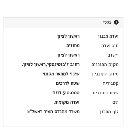
כללי
ועדת תכנון
ראשון לציון
סוג ועדה
מחוזית
יישוב
ראשון לציון
מקום התוכנית
רחוב ז'בוטינסקי,ראשון לציון.
סיווג התוכנית
שינוי למתאר מקומי
קטגוריה
שטח לדרכים
שטח התוכנית
310.000 דונם
יזם
ועדה מקומית
גוף מתכנן
משרד מהנדס העיר ראשל"צ