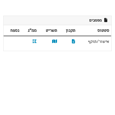
מסמכים
סטטוס
תקנון
תשריט
ממ"ג
נספח
אישור/תוקף