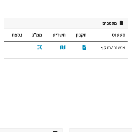
מסמכים
סטטוס
תקנון
תשריט
ממ"ג
נספח
אישור/תוקף