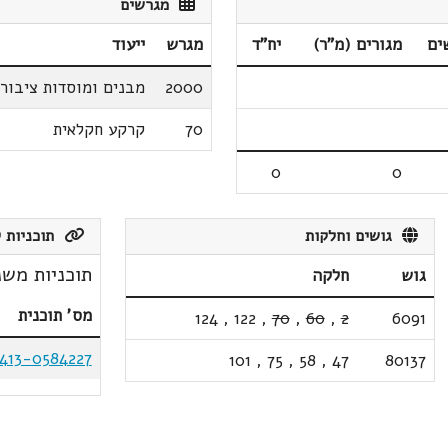
מגרשים
ים
מגורים (מ"ר)
יח"ד
מגרש
ייעוד
2000
מבנים ומוסדות ציבור
70
קרקע חקלאית
0
0
גושים וחלקות
תוכניות ק
תוכניות משנ
גוש
חלקה
מס' תוכנית
124
,
122
,
70
,
60
,
2
6091
413-0584227
101
,
75
,
58
,
47
80137