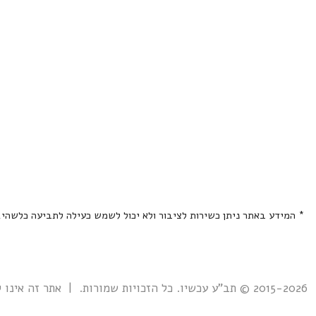
* המידע באתר ניתן כשירות לציבור ולא יכול לשמש כעילה לתביעה כלשהי
2015-2026 © תב"ע עכשיו. כל הזכויות שמורות. | אתר זה אינו קשור אל ואינו נתמך ע"י גוף ממשלתי כלשהו כולל רשות מקרקעי ישראל. |