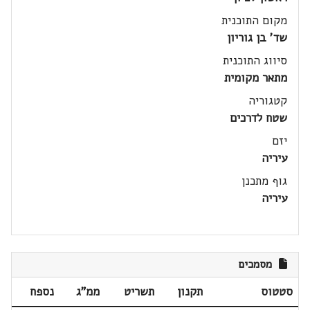
מקום התוכנית
שד' בן גוריון
סיווג התוכנית
מתאר מקומית
קטגוריה
שטח לדרכים
יזם
עיריה
גוף מתכנן
עיריה
מסמכים
סטטוס
תקנון
תשריט
ממ"ג
נספח