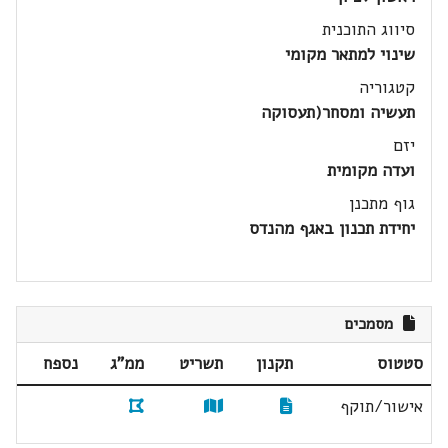
סיווג התוכנית
שינוי למתאר מקומי
קטגוריה
תעשיה ומסחר(תעסוקה
יזם
ועדה מקומית
גוף מתכנן
יחידת תכנון באגף מהנדס
מסמכים
סטטוס
תקנון
תשריט
ממ"ג
נספח
אישור/תוקף