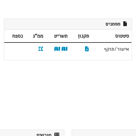
מסמכים
סטטוס
תקנון
תשריט
ממ"ג
נספח
אישור/תוקף
מגרשים