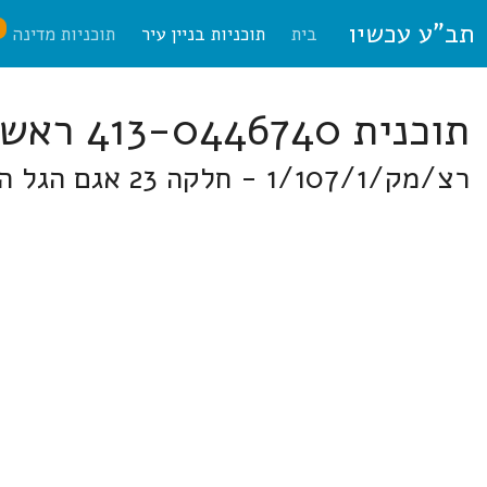
תב"ע עכשיו
ח
בית
תוכניות בניין עיר
תוכניות מדינה
תוכנית 413-0446740 ראשון לציון
רצ/מק/1/107/1 - חלקה 23 אגם הגל הגואה בממזרח לצמת ראשונים (גן הורדים) ומצפון לרח' רבינוביץ