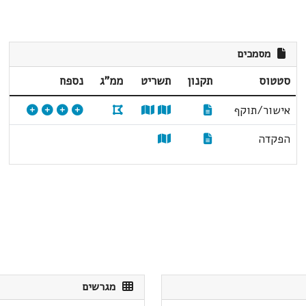
מסמכים
סטטוס
תקנון
תשריט
ממ"ג
נספח
אישור/תוקף
הפקדה
מגרשים