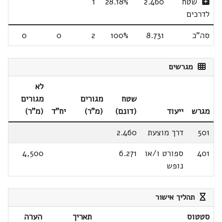
שטח
2.460
28.18%
1
לדרכים
סה"כ
8.731
100%
2
0
0
מגרשים
לא
שטח
מגורים
מגורים
מגרש
ייעוד
(דונם)
(מ"ר)
יח"ד
(מ"ר)
501
דרך מוצעת
2.460
401
ספורט ו/או
6.271
4,500
נופש
תהליך אישור
סטטוס
תאריך
הערה