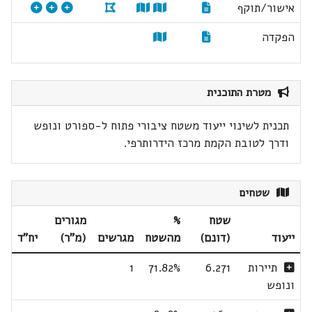
אישור/תוקף
הפקדה
מטרת התוכנית
תכנית לשינוי ייעוד משטח ציבורי פתוח ל-ספורט ונופש
ודרך לטובת הקמת מרכז הידרותרפי.
שטחים
שטח
%
מגורים
ייעוד
(דונם)
מהשטח
מגרשים
(מ"ר)
יח"ד
תיירות
6.271
71.82%
1
ונופש