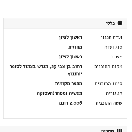
כללי
ועדת תכנון
ראשון לציון
סוג ועדה
מחוזית
יישוב
ראשון לציון
מקום התוכנית
רחוב בן צבי 29, מגרש בצמוד לסופר
יוחננוף
סיווג התוכנית
מתאר מקומית
קטגוריה
תעשיה ומסחר(תעסוקה
שטח התוכנית
2.006 דונם
שטחים