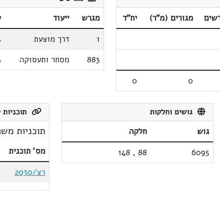
שים
מגורים (מ"ר)
יח"ד
מגרש
ייעוד
ש
1
דרך מוצעת
3
883
מסחר ותעסוקה
3
0
0
גושים וחלקות
תוכניות ק
תוכניות משת
גוש
חלקה
מס' תוכנית
148
,
88
6095
רצ/2030