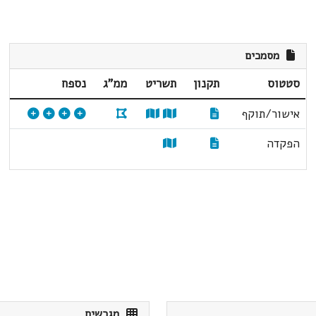
מסמכים
סטטוס
תקנון
תשריט
ממ"ג
נספח
אישור/תוקף
הפקדה
מגרשים