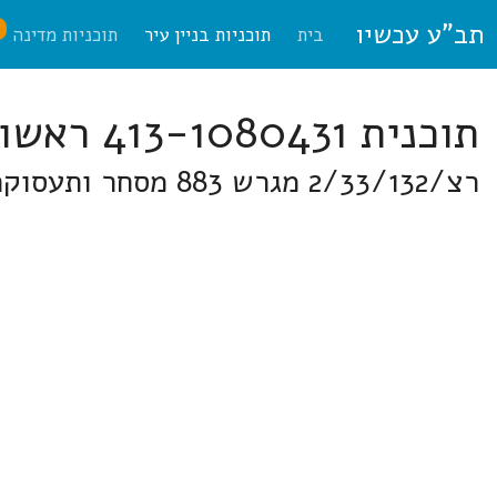
תב"ע עכשיו
ח
בית
תוכניות בניין עיר
תוכניות מדינה
תוכנית 413-1080431 ראשון לציון
רצ/2/33/132 מגרש 883 מסחר ותעסוקה רמת אליהו ברחוב בן צבי 29, מגרש בצמוד לסופר יוחננוף