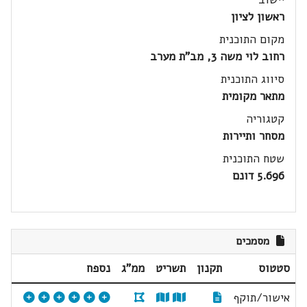
ראשון לציון
מקום התוכנית
רחוב לוי משה 3, מב"ת מערב
סיווג התוכנית
מתאר מקומית
קטגוריה
מסחר ותיירות
שטח התוכנית
5.696 דונם
מסמכים
סטטוס
תקנון
תשריט
ממ"ג
נספח
אישור/תוקף