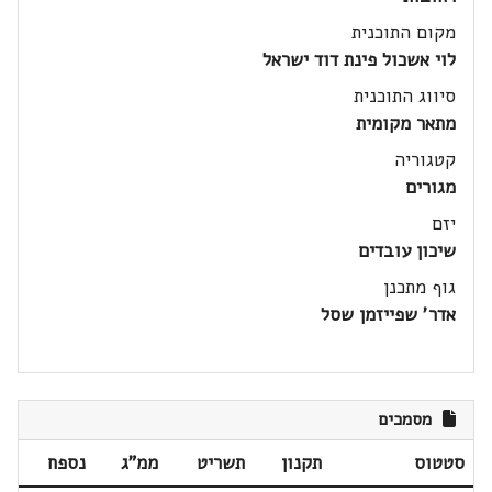
מקום התוכנית
לוי אשכול פינת דוד ישראל
סיווג התוכנית
מתאר מקומית
קטגוריה
מגורים
יזם
שיכון עובדים
גוף מתכנן
אדר' שפייזמן שסל
מסמכים
סטטוס
תקנון
תשריט
ממ"ג
נספח