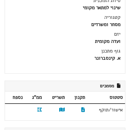
סיווג התוכנית
שינוי למתאר מקומי
קטגוריה
מסחר ומשרדים
יזם
ועדה מקומית
גוף מתכנן
א. קינסברונר
מסמכים
סטטוס
תקנון
תשריט
ממ"ג
נספח
אישור/תוקף