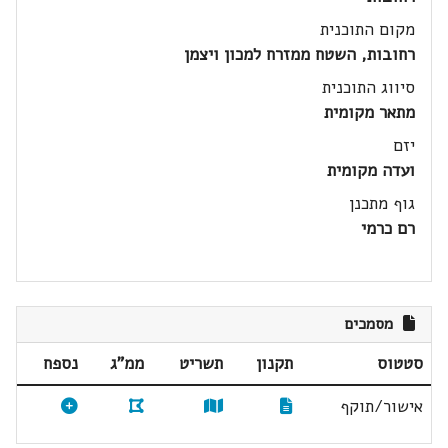
מקום התוכנית
רחובות, השטח ממזרח למכון ויצמן
סיווג התוכנית
מתאר מקומית
יזם
ועדה מקומית
גוף מתכנן
רם כרמי
מסמכים
סטטוס
תקנון
תשריט
ממ"ג
נספח
אישור/תוקף