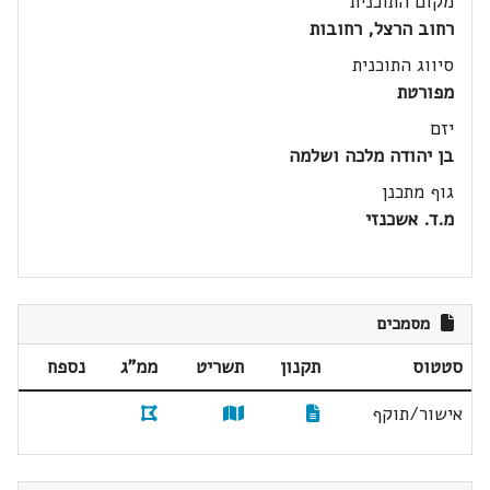
מקום התוכנית
רחוב הרצל, רחובות
סיווג התוכנית
מפורטת
יזם
בן יהודה מלכה ושלמה
גוף מתכנן
מ.ד. אשכנזי
מסמכים
סטטוס
תקנון
תשריט
ממ"ג
נספח
אישור/תוקף