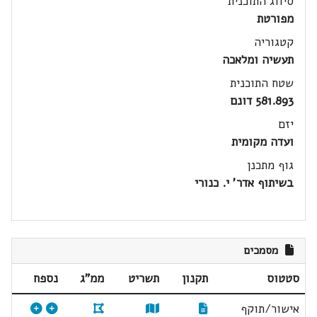
סיווג התוכנית
מפורטת
קטגוריה
תעשיה ומלאכה
שטח התוכנית
581.893 דונם
יזם
ועדה מקומית
גוף מתכנן
בשיתוף אדר' י. כנורי
מסמכים
סטטוס
תקנון
תשריט
ממ"ג
נספח
אישור/תוקף