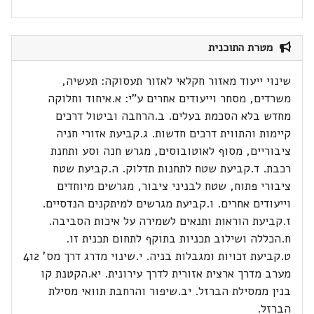
מטרת התוכנית
שינוי ייעוד מאזור חקלאי לאזור תעסוקה: תעשיה,
משרדים, מסחר וייעודים אחרים ע"י: א.איחוד וחלוקה
מחדש בלא הסכמת בעלים. ב.הרחבה וביטול דרכים
קיימות והתווית דרכים חדשות. ג.קביעת אזורי חניה
ציבוריים, מסוף לאוטובוסים, מגרש חנה וסע ותחנת
רכבת. ד.קביעת שטח לתחנות תדלוק. ה.קביעת שטח
ציבורי פתוח, שטח לבניני ציבור, מגרשים מיוחדים
וייעודים אחרים. ו.קביעת מגרשים למיתקנים הנדסיים.
ז.קביעת הוראות ותנאים לשמירה על איכות הסביבה.
ח.הכללה ושילוב תכניות בתוקף לתחום תכנית זו.
ט.קביעת זכויות ומגבלות בניה. י.שינוי מדרג דרך מס' 412
מערב מדרך ארצית אזורית לדרך עירונית. יא.הקטנת קו
בנין ממסילת הברזל. יב.שיפור והרחבת תוואי מסילת
הברזל.