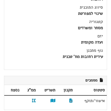
סיווג התוכנית
שינוי למפורטת
קטגוריה
מסחר ומשרדים
יזם
ועדה מקומית
גוף מתכנן
עירית רחובות מח' טכנית
מסמכים
סטטוס
תקנון
תשריט
ממ"ג
נספח
אישור/תוקף