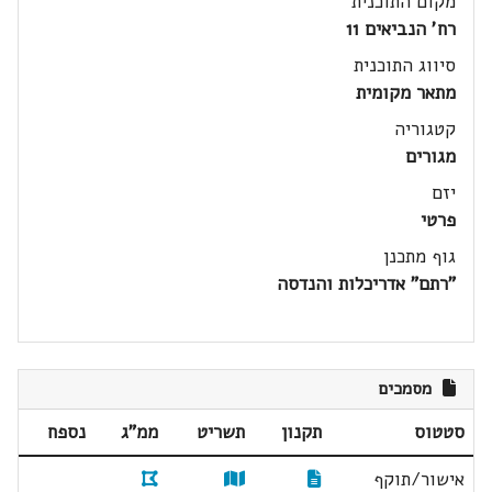
מקום התוכנית
רח' הנביאים 11
סיווג התוכנית
מתאר מקומית
קטגוריה
מגורים
יזם
פרטי
גוף מתכנן
"רתם" אדריכלות והנדסה
מסמכים
סטטוס
תקנון
תשריט
ממ"ג
נספח
אישור/תוקף